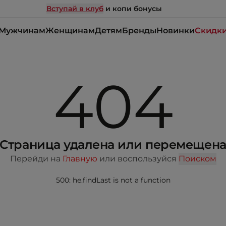
Вступай в клуб
и копи бонусы
Мужчинам
Женщинам
Детям
Бренды
Новинки
Скидк
404
Страница удалена или перемещен
Перейди на
Главную
или воспользуйся
Поиском
500: he.findLast is not a function