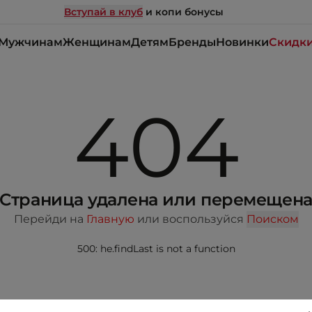
Вступай в клуб
и копи бонусы
Мужчинам
Женщинам
Детям
Бренды
Новинки
Скидк
404
Страница удалена или перемещен
Перейди на
Главную
или воспользуйся
Поиском
500: he.findLast is not a function