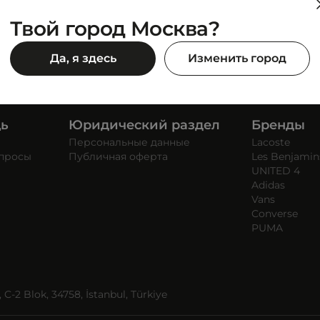
Твой город Москва?
Да, я здесь
Изменить город
щь
Юридический раздел
Бренды
Персональные данные
Lacoste
опросы
Публичная оферта
Les Benjamin
UNITED 4
Adidas
Vans
Converse
PUMA
C-2 Blok, 34758, İstanbul, Türkiye