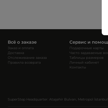
Всё о заказе
Сервис и помо
Заказ и оплата
Подарочные карты
Доставка
Часто задаваемые в
Отслеживание заказа
Таблицы размеров
Правила возврата
Личный кабинет
Контакты
SuperStep Headquarter: Ataşehir Bulvarı, Metropol İstanbul, 