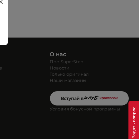
О нас
Про SuperStep
s
Новости
Только оригинал
Наши магазины
Вступай в
Условия бонусной программы