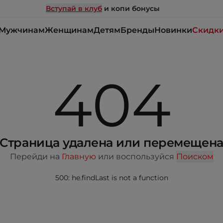
Вступай в клуб
и копи бонусы
Мужчинам
Женщинам
Детям
Бренды
Новинки
Скидк
404
Страница удалена или перемещен
Перейди на
Главную
или воспользуйся
Поиском
500: he.findLast is not a function