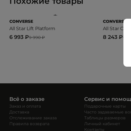
Похожие товары
CONVERSE
CONVERSE
All Star Lift Platform
All Star Clas
6 993 ₽
8 243 ₽
9 990 ₽
10 
Всё о заказе
Сервис и помо
Заказ и оплата
Подарочные карты
Доставка
Часто задаваемые в
Отслеживание заказа
Таблицы размеров
Правила возврата
Личный кабинет
Контакты