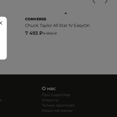
CONVERSE
CON
Chuck Taylor All Star 1V EasyOn
Sta
7 493 ₽
6 9
9 990 ₽
О нас
Про SuperStep
s
Новости
Только оригинал
Наши магазины