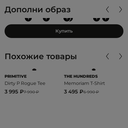
Дополни образ
+
+
+
+
+
+
Купить
Похожие товары
PRIMITIVE
THE HUNDREDS
O
Dirty P Rogue Tee
Memoriam T-Shirt
I
3 995 ₽
3 495 ₽
3
7 990 ₽
6 990 ₽