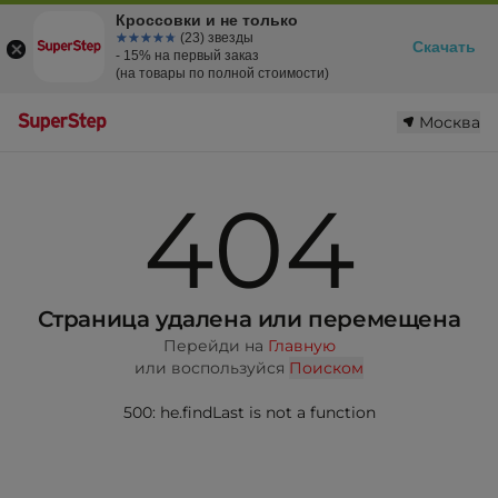
Кроссовки и не только
☆☆☆☆☆
★★★★★
(23) звезды
Скачать
- 15% на первый заказ
(на товары по полной стоимости)
Москва
404
Страница удалена или перемещена
Перейди на
Главную
или воспользуйся
Поиском
500: he.findLast is not a function