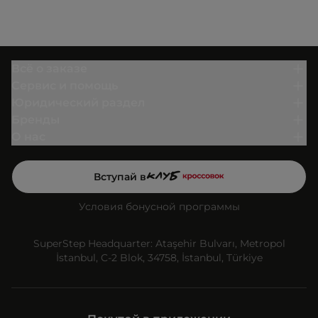
Всё о заказе
Сервис и помощь
Юридический раздел
Бренды
О нас
Вступай в
Условия бонусной программы
SuperStep Headquarter: Ataşehir Bulvarı, Metropol
İstanbul, C-2 Blok, 34758, İstanbul, Türkiye