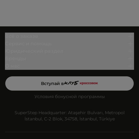
Всё о заказе
Сервис и помощь
Юридический раздел
Бренды
О нас
Вступай в
Условия бонусной программы
SuperStep Headquarter: Ataşehir Bulvarı, Metropol
İstanbul, C-2 Blok, 34758, İstanbul, Türkiye