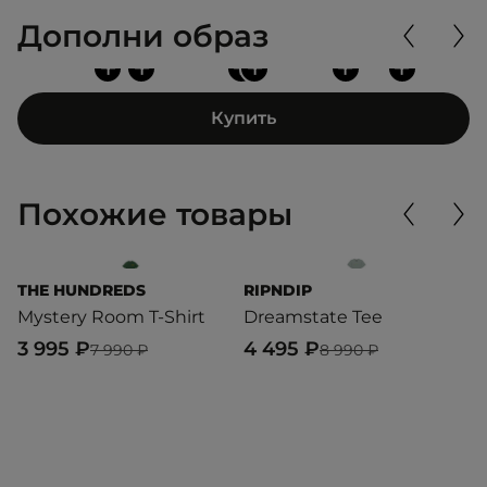
Дополни образ
+
+
+
+
+
+
Купить
Похожие товары
THE HUNDREDS
RIPNDIP
U
Mystery Room T-Shirt
Dreamstate Tee
T
3 995 ₽
4 495 ₽
4
7 990 ₽
8 990 ₽