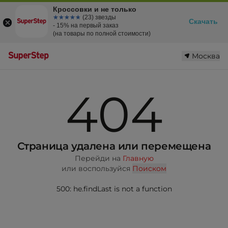
Кроссовки и не только
☆☆☆☆☆
★★★★★
(23) звезды
Скачать
- 15% на первый заказ
(на товары по полной стоимости)
Москва
404
Страница удалена или перемещена
Перейди на
Главную
или воспользуйся
Поиском
500: he.findLast is not a function