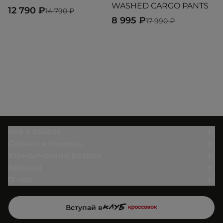
WASHED CARGO PANTS
T
12 790 ₽
14 790 ₽
8 995 ₽
8
17 990 ₽
Всё о заказе
Сервис и помощь
Юридический раздел
Бренды
О нас
Вступай в