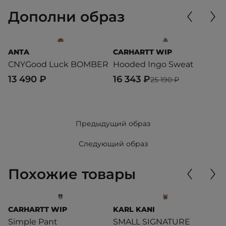
Дополни образ
ANTA
CARHARTT WIP
C
CNYGood Luck BOMBER
Hooded Ingo Sweat
J
13 490 ₽
16 343 ₽
5
25 190 ₽
Предыдущий образ
Следующий образ
Похожие товары
CARHARTT WIP
KARL KANI
D
Simple Pant
SMALL SIGNATURE
E