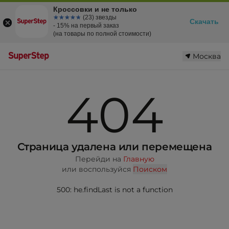
Кроссовки и не только
☆☆☆☆☆
★★★★★
(23) звезды
Скачать
- 15% на первый заказ
(на товары по полной стоимости)
Москва
404
Страница удалена или перемещена
Перейди на
Главную
или воспользуйся
Поиском
500: he.findLast is not a function