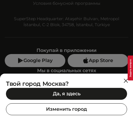
Условия бонусной программы
SuperStep Headquarter: Ataşehir Bulvarı, Metropol
İstanbul, C-2 Blok, 34758, İstanbul, Türkiye
Покупай в приложении
Google Play
App Store
Мы в социальных сетях
Твой город Москва?
Позвони нам
Да, я здесь
+7 (499) 350-55-33
C 10:00 до 19:00
Изменить город
SuperStep-бот