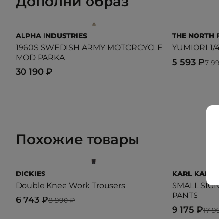
Дополни образ
ALPHA INDUSTRIES
THE NORTH 
1960S SWEDISH ARMY MOTORCYCLE
YUMIORI 1/4
MOD PARKA
5 593 ₽
7 9
30 190 ₽
Похожие товары
DICKIES
KARL KANI
Double Knee Work Trousers
SMALL SIG
PANTS
6 743 ₽
8 990 ₽
9 175 ₽
17 9