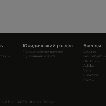
щь
Юридический раздел
Бренды
Персональные данные
Lacoste
опросы
Публичная оферта
Les Benjamin
UNITED 4
Adidas
Vans
Converse
PUMA
C-2 Blok, 34758, İstanbul, Türkiye