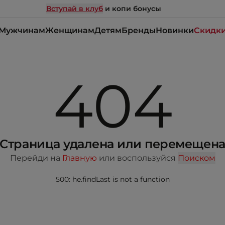
Вступай в клуб
и копи бонусы
Мужчинам
Женщинам
Детям
Бренды
Новинки
Скидк
404
Страница удалена или перемещен
Перейди на
Главную
или воспользуйся
Поиском
500: he.findLast is not a function