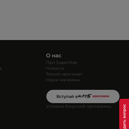
О нас
Про SuperStep
s
Новости
Только оригинал
Наши магазины
Вступай в
Условия бонусной программы