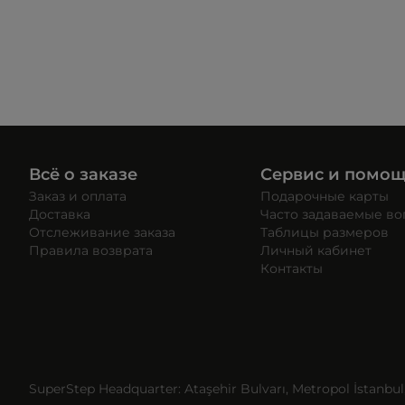
Всё о заказе
Сервис и помо
Заказ и оплата
Подарочные карты
Доставка
Часто задаваемые в
Отслеживание заказа
Таблицы размеров
Правила возврата
Личный кабинет
Контакты
SuperStep Headquarter: Ataşehir Bulvarı, Metropol İstanbul, 