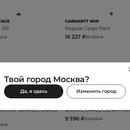
FACE
CARHARTT WIP
 ZIP
Regular Cargo Pant
16 227 ₽
90 ₽
19 090 ₽
Предыдущий образ
Следующий образ
Твой город Москва?
Да, я здесь
Изменить город
OBEY
NATURE WASHED CARGO
BIGWIG CARGO DENIM PA
9 596 ₽
23 990 ₽
90 ₽