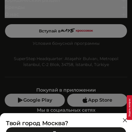
Юридический раздел
Бренды
О нас
Вступай в
Условия бонусной программы
SuperStep Headquarter: Ataşehir Bulvarı, Metropol
İstanbul, C-2 Blok, 34758, İstanbul, Türkiye
Покупай в приложении
Google Play
App Store
Мы в социальных сетях
Твой город Москва?
Позвони нам