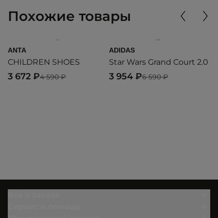
Похожие товары
ANTA
ADIDAS
A
CHILDREN SHOES
Star Wars Grand Court 2.0
S
3 672 ₽
3 954 ₽
7
4 590 ₽
6 590 ₽
Всё о заказе
Сервис и помощь