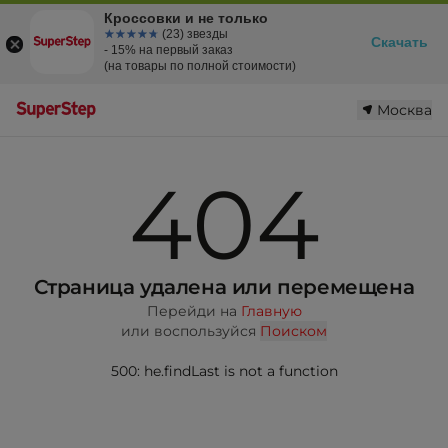
Кроссовки и не только
☆☆☆☆☆
★★★★★
(23) звезды
Скачать
- 15% на первый заказ
(на товары по полной стоимости)
Москва
404
Страница удалена или перемещена
Перейди на
Главную
или воспользуйся
Поиском
500: he.findLast is not a function