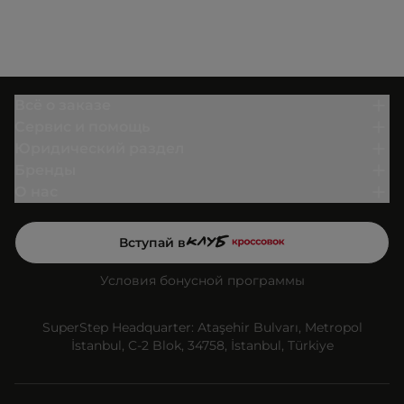
Всё о заказе
Сервис и помощь
Юридический раздел
Бренды
О нас
Вступай в
Условия бонусной программы
SuperStep Headquarter: Ataşehir Bulvarı, Metropol
İstanbul, C-2 Blok, 34758, İstanbul, Türkiye