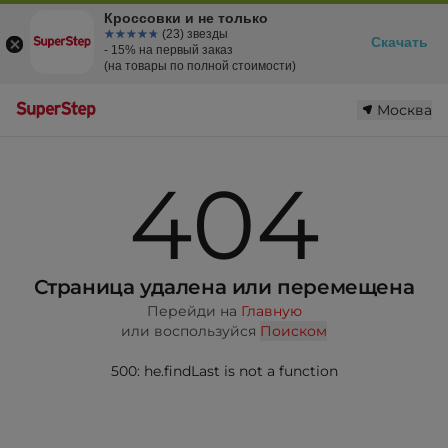
Кроссовки и не только
☆☆☆☆☆
★★★★★
(23) звезды
Скачать
- 15% на первый заказ
(на товары по полной стоимости)
Москва
404
Страница удалена или перемещена
Перейди на
Главную
или воспользуйся
Поиском
500: he.findLast is not a function