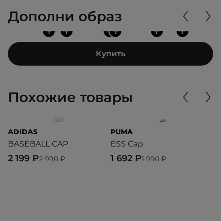
Дополни образ
+
+
+
+
+
+
Купить
Похожие товары
ADIDAS
PUMA
G
BASEBALL CAP
ESS Cap
S
2 199 ₽
1 692 ₽
2
2 990 ₽
1 990 ₽