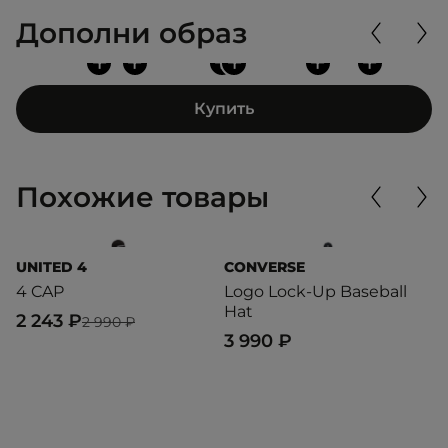
Дополни образ
+
+
+
+
+
+
Купить
Похожие товары
UNITED 4
CONVERSE
O
4 CAP
Logo Lock-Up Baseball
B
Hat
S
2 243 ₽
2 990 ₽
3 990 ₽
6