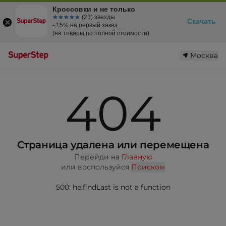
Кроссовки и не только
☆☆☆☆☆
★★★★★
(23) звезды
Скачать
- 15% на первый заказ
(на товары по полной стоимости)
Москва
404
Страница удалена или перемещена
Перейди на
Главную
или воспользуйся
Поиском
500: he.findLast is not a function