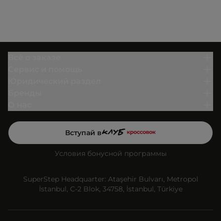
Всё о заказе
Сервис и помощь
Юридический раздел
Бренды
О нас
Вступай в
Условия бонусной программы
SuperStep Headquarter: Ataşehir Bulvarı, Metropol
İstanbul, C-2 Blok, 34758, İstanbul, Türkiye