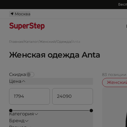
Бесп
Москва
Главная
/
Каталог
/
Женский
/
Одежда
/
Anta
Женская одежда Anta
Скидка
83 позиции
Цена
Женски
Категория
Бренд