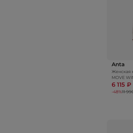
Anta
Женская 
До
MOVE WI
6 115 ₽
-48%
11 99