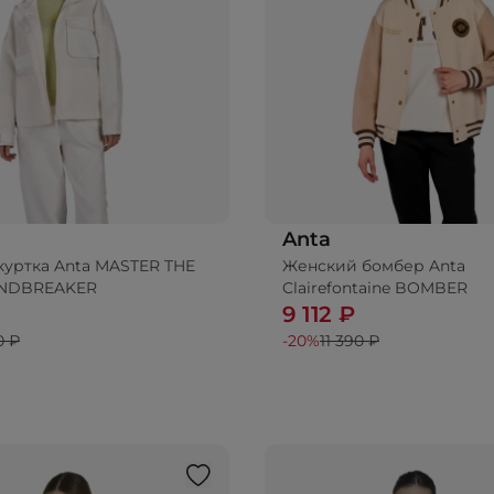
Anta
куртка Anta MASTER THE
Женский бомбер Anta
бавить в корзину
NDBREAKER
Clairefontaine BOMBER
9 112 ₽
0 ₽
-20%
11 390 ₽