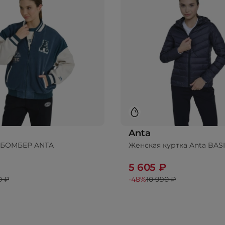
Anta
 БОМБЕР ANTA
Женская куртка Anta BAS
5 605 ₽
0 ₽
-48%
10 990 ₽