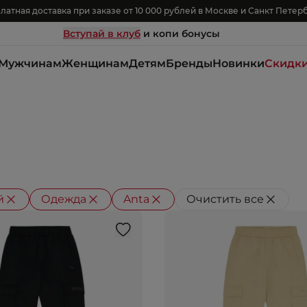
латная доставка при заказе от 10 000 рублей в Москве и Санкт Петер
Вступай в клуб
и копи бонусы
Мужчинам
Женщинам
Детям
Бренды
Новинки
Скидк
й
Одежда
Anta
Очистить все