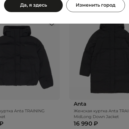
Да, я здесь
Изменить город
Anta
куртка Anta TRAINING
Женская куртка Anta TRA
ket
MidLong Down Jacket
 ₽
16 990 ₽