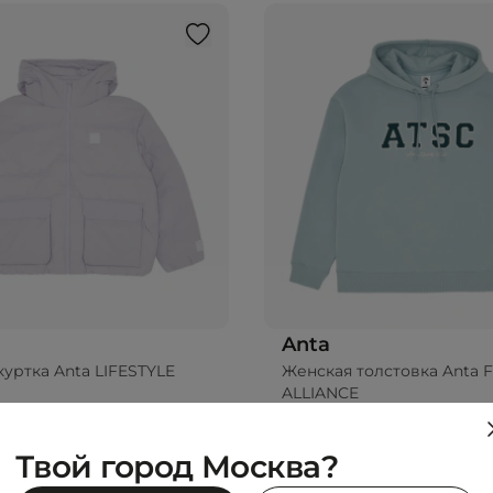
Anta
уртка Anta LIFESTYLE
Женская толстовка Anta 
ALLIANCE
₽
4 794 ₽
0 ₽
-40%
7 990 ₽
Твой город Москва?