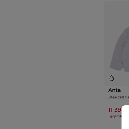
Anta
Женская к
11 394 
-40%
18 99