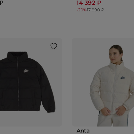
 ₽
14 392 ₽
-20%
17 990 ₽
Anta