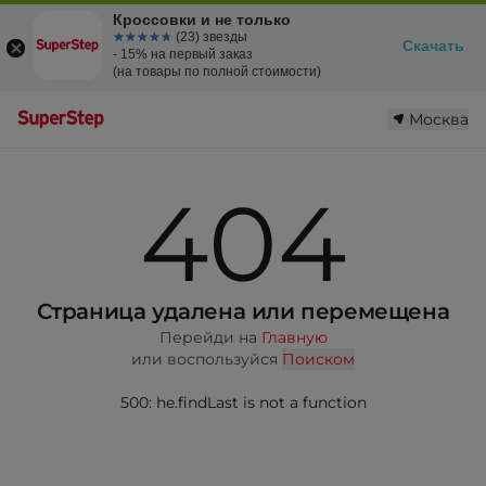
Кроссовки и не только
☆☆☆☆☆
★★★★★
(23) звезды
Скачать
- 15% на первый заказ
(на товары по полной стоимости)
Москва
404
Страница удалена или перемещена
Перейди на
Главную
или воспользуйся
Поиском
500: he.findLast is not a function