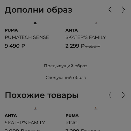
Дополни образ
PUMA
ANTA
P
PUMATECH SENSE
SKATER'S FAMILY
T
9 490 ₽
2 299 ₽
5
4 590 ₽
Предыдущий образ
Следующий образ
Похожие товары
ANTA
PUMA
A
SKATER'S FAMILY
KING
S