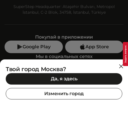
SuperStep Headquarter: Ataşehir Bulvarı, Metropol
İstanbul, C-2 Blok, 34758, İstanbul, Türkiye
Покупай в приложении
Google Play
App Store
Мы в социальных сетях
Твой город Москва?
Позвони нам
Да, я здесь
+7 (499) 350-55-33
C 10:00 до 19:00
Изменить город
SuperStep-бот