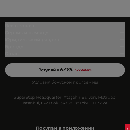
Всё о заказе
Сервис и помощь
Юридический раздел
Бренды
О нас
Вступай в
Условия бонусной программы
SuperStep Headquarter: Ataşehir Bulvarı, Metropol
İstanbul, C-2 Blok, 34758, İstanbul, Türkiye
Покупай в приложении