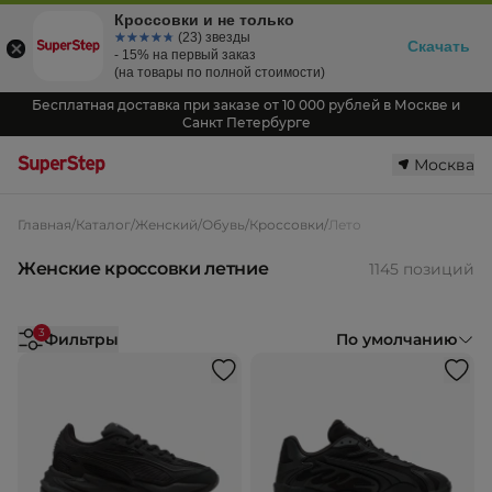
Кроссовки и не только
☆☆☆☆☆
★★★★★
(23) звезды
Скачать
- 15% на первый заказ
(на товары по полной стоимости)
Бесплатная доставка при заказе от 10 000 рублей в Москве и
Санкт Петербурге
Москва
Главная
/
Каталог
/
Женский
/
Обувь
/
Кроссовки
/
Лето
Женские кроссовки летние
1145 позиций
3
Фильтры
По умолчанию