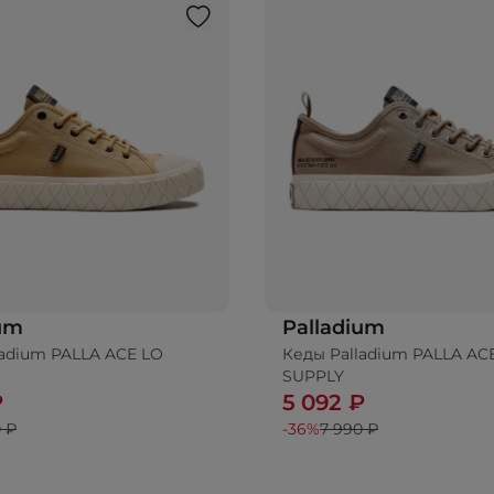
ium
Palladium
ladium PALLA ACE LO
Кеды Palladium PALLA A
SUPPLY
₽
5 092 ₽
 ₽
-36%
7 990 ₽