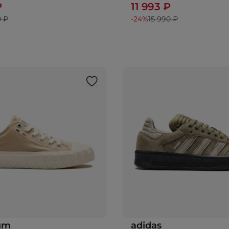
₽
11 993 ₽
0 ₽
-24%
15 990 ₽
ium
adidas