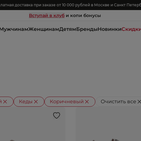
латная доставка при заказе от 10 000 рублей в Москве и Санкт Петер
Вступай в клуб
и копи бонусы
Мужчинам
Женщинам
Детям
Бренды
Новинки
Скидк
й
Кеды
Коричневый
Очистить все