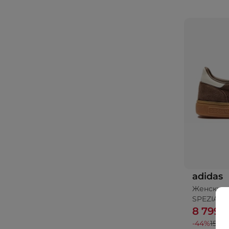
adidas
Женские 
SPEZIAL
8 799 
-44%
15 99