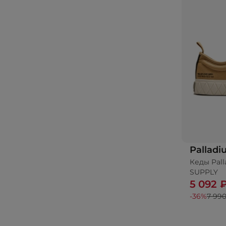
Pallad
Кеды Pal
SUPPLY
5 092 
-36%
7 990