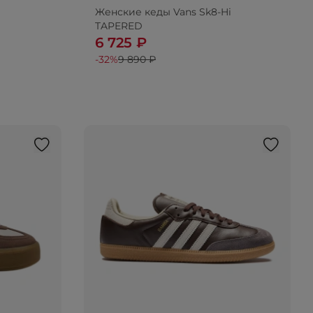
Женские кеды Vans Sk8-Hi
TAPERED
6 725 ₽
-32%
9 890 ₽