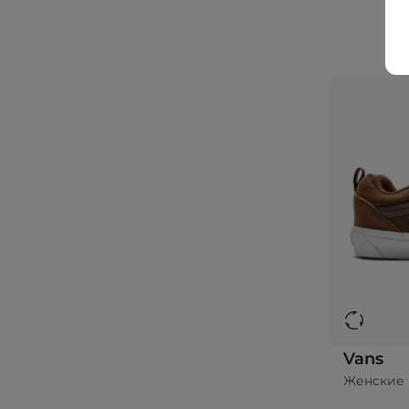
Vans
Женские 
До