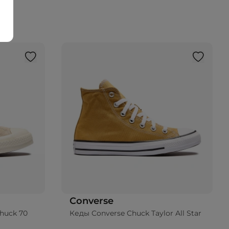
Converse
huck 70
Кеды Converse Chuck Taylor All Star
ину