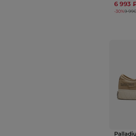
6 993 
-30%
9 99
Pallad