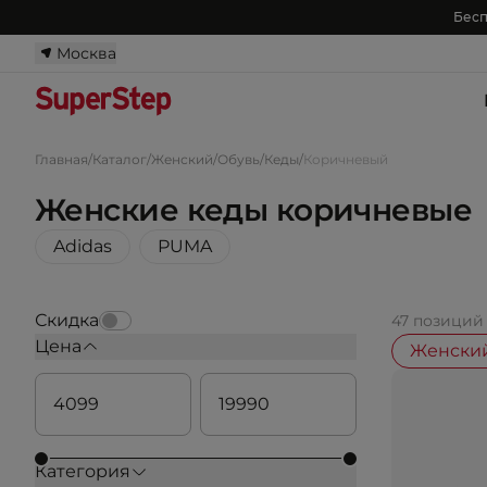
Бесп
Москва
Главная
/
Каталог
/
Женский
/
Обувь
/
Кеды
/
Коричневый
Женские кеды коричневые
Adidas
PUMA
Скидка
47 позиций
Цена
Женски
Категория