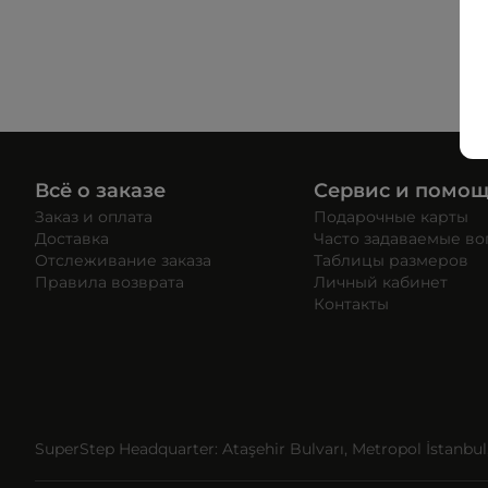
Всё о заказе
Сервис и помо
Заказ и оплата
Подарочные карты
Доставка
Часто задаваемые в
Отслеживание заказа
Таблицы размеров
Правила возврата
Личный кабинет
Контакты
SuperStep Headquarter: Ataşehir Bulvarı, Metropol İstanbul, 