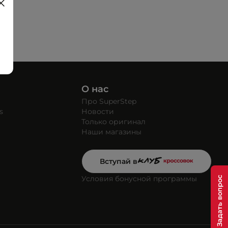
О нас
Про SuperStep
s
Новости
Только оригинал
Наши магазины
Вступай в
Условия бонусной программы