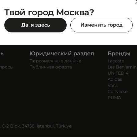
Твой город Москва?
Да, я здесь
Изменить город
щь
Юридический раздел
Бренды
Персональные данные
Lacoste
опросы
Публичная оферта
Les Benjamin
UNITED 4
Adidas
Vans
Converse
PUMA
C-2 Blok, 34758, İstanbul, Türkiye