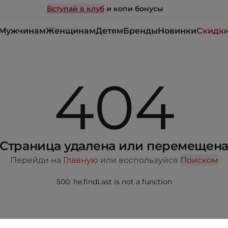
Вступай в клуб
и копи бонусы
Мужчинам
Женщинам
Детям
Бренды
Новинки
Скидк
404
Страница удалена или перемещен
Перейди на
Главную
или воспользуйся
Поиском
500: he.findLast is not a function