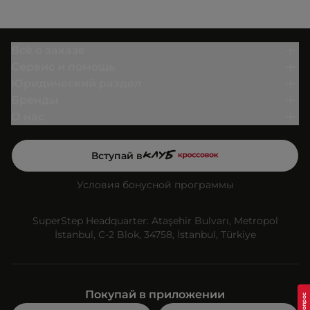
Всё о заказе
Сервис и помощь
Юридический раздел
Бренды
О нас
Вступай в
Условия бонусной программы
SuperStep Headquarter: Ataşehir Bulvarı, Metropol
İstanbul, C-2 Blok, 34758, İstanbul, Türkiye
Покупай в приложении