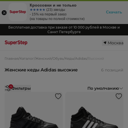
Кроссовки и не только
☆☆☆☆☆
★★★★★
(23) звезды
Скачать
- 15% на первый заказ
(на товары по полной стоимости)
Бесплатная доставка при заказе от 10 000 рублей в Москве и
Санкт Петербурге
Москва
Главная
/
Каталог
/
Женский
/
Обувь
/
Кеды
/
Adidas
/
Высокий
Женские кеды Adidas высокие
6 позиций
4
Фильтры
По умолчанию