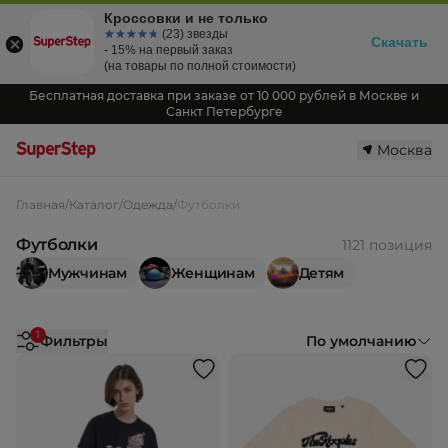
Кроссовки и не только
☆☆☆☆☆
★★★★★
(23) звезды
Скачать
- 15% на первый заказ
(на товары по полной стоимости)
Бесплатная доставка при заказе от 10 000 рублей в Москве и
Санкт Петербурге
Москва
Главная
/
Каталог
/
Одежда
/
Футболки
Футболки
1121 позиция
Мужчинам
Женщинам
Детям
1
Фильтры
По умолчанию