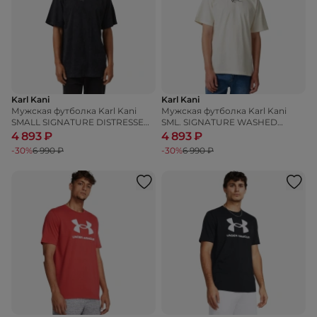
Karl Kani
Karl Kani
Мужская футболка Karl Kani
Мужская футболка Karl Kani
SMALL SIGNATURE DISTRESSED
SML. SIGNATURE WASHED
HEAVY JERSEY TEE
HEAVY JERSEY SKULL TEE
4 893 ₽
4 893 ₽
-30%
6 990 ₽
-30%
6 990 ₽