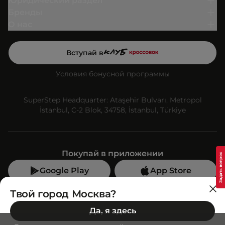
Юридический раздел
Бренды
О нас
Вступай в
Условия бонусной программы
SuperStep Headquarter: Ataşehir Bulvarı, Metropol
İstanbul, C-2 Blok, 34758, İstanbul, Türkiye
Покупай в приложении
Google Play
App Store
Мы в социальных сетях
Твой город Москва?
Да, я здесь
Позвони нам