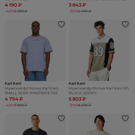
TEE
4 190 ₽
3 843 ₽
-40%
6 990 ₽
-30%
5 490 ₽
Karl Kani
Karl Kani
Мужская футболка Karl Kani
Мужская футболка Karl Kani OG
SMALL SERIF PINSTRIPE TEE
BLOCK JERSEY
4 794 ₽
5 803 ₽
-40%
7 990 ₽
-30%
8 290 ₽