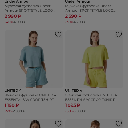
Under Armour
Under Armour
Мужская футболка Under
Мужская футболка Under
Armour SPORTSTYLE LOGO
Armour SPORTSTYLE LOGO
UPDATE SS
UPDATE SS
2 990 ₽
2 590 ₽
-40%
4 990 ₽
-39%
4 290 ₽
UNITED 4
UNITED 4
Женская футболка UNITED 4
Женская футболка UNITED 4
ESSENTALS W CROP TSHIRT
ESSENTALS W CROP TSHIRT
1 199 ₽
1 995 ₽
-59%
2 990 ₽
-50%
3 990 ₽