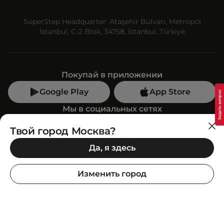
SuperStep Headquarter: Ataşehir Bulvarı, Metropol
İstanbul, C-2 Blok, 34758, İstanbul, Türkiye
Покупай в приложении
Google Play
App Store
Мы в социальных сетях
Твой город Москва?
Позвони нам
Да, я здесь
+7 (499) 350-55-33
C 10:00 до 19:00
Изменить город
SuperStep-бот