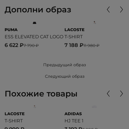
Дополни образ
PUMA
LACOSTE
L
ESS ELEVATED CAT LOGO
T-SHIRT
T
6 622 ₽
7 188 ₽
1
7 790 ₽
11 980 ₽
Предыдущий образ
Следующий образ
Похожие товары
LACOSTE
ADIDAS
A
T-SHIRT
HJ TEE 1
C
G