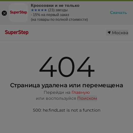
Кроссовки и не только
☆☆☆☆☆
★★★★★
(23) звезды
Скачать
- 15% на первый заказ
(на товары по полной стоимости)
Москва
404
Страница удалена или перемещена
Перейди на
Главную
или воспользуйся
Поиском
500: he.findLast is not a function