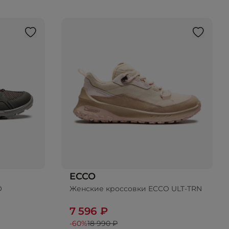
ECCO
O
Женские кроссовки ECCO ULT-TRN
ину
7 596 ₽
-60%
18 990 ₽