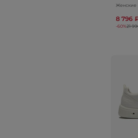
Женские 
8 796 
-60%
21 99