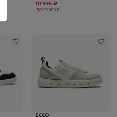
10 995 ₽
-50%
21 990 ₽
ECCO