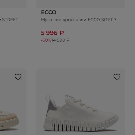
ECCO
 STREET
Мужские кроссовки ECCO SOFT 7
Добавить в корзину
5 996 ₽
-60%
14 990 ₽