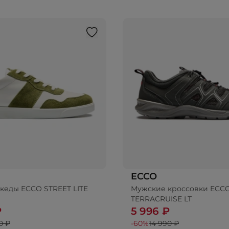
ECCO
кеды ECCO STREET LITE
Мужские кроссовки ECC
бавить в корзину
Добавить в корз
TERRACRUISE LT
₽
5 996 ₽
0 ₽
-60%
14 990 ₽