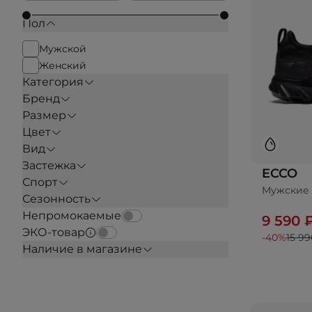
Пол
Мужской
Женский
Категория
Бренд
Размер
Цвет
Вид
Застежка
ECCO
Спорт
Мужские 
До
Сезонность
Непромокаемые
9 590 
ЭКО-товар
-40%
15 99
Наличие в магазине