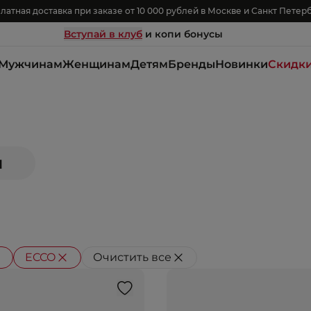
латная доставка при заказе от 10 000 рублей в Москве и Санкт Петер
Вступай в клуб
и копи бонусы
Мужчинам
Женщинам
Детям
Бренды
Новинки
Скидк
м
ECCO
Очистить все