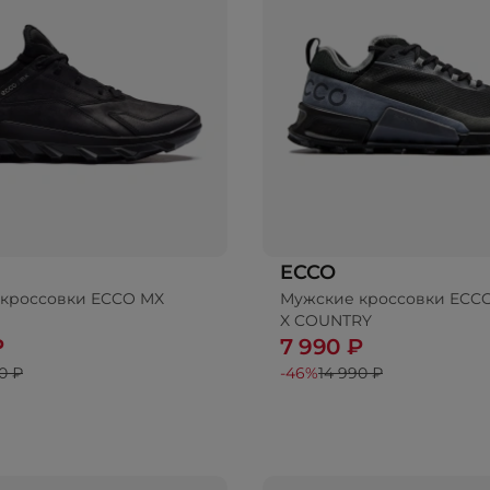
ECCO
кроссовки ECCO MX
Мужские кроссовки ECCO
бавить в корзину
X COUNTRY
₽
7 990 ₽
0 ₽
-46%
14 990 ₽