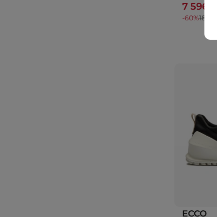
7 596 
-60%
18 99
ECCO