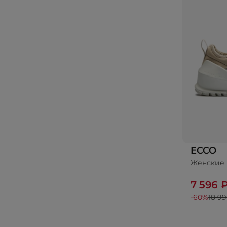
ECCO
Женские 
7 596 
-60%
18 99