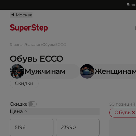
Бесп
Москва
Главная
/
Каталог
/
Обувь
/
ECCO
Обувь ECCO
Мужчинам
Женщина
Скидки
Скидка
50 позиций
Цена
Обувь