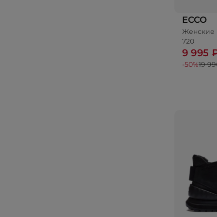
ECCO
Женские 
720
9 995 
-50%
19 99