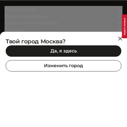
Всё о заказе
Сервис и помощь
Юридический раздел
Бренды
О нас
Твой город Москва?
Да, я здесь
Вступай в
Условия бонусной программы
Изменить город
SuperStep Headquarter: Ataşehir Bulvarı, Metropol
İstanbul, C-2 Blok, 34758, İstanbul, Türkiye
Информация о продукте
Дополни образ
Покупай в приложении
Google Play
App Store