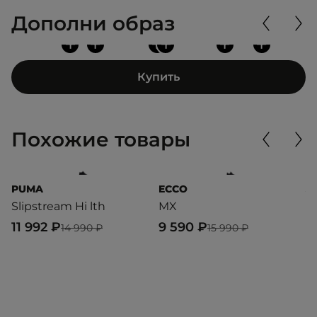
Дополни образ
+
+
+
+
+
+
Купить
Похожие товары
PUMA
ECCO
J
Slipstream Hi lth
MX
R
L
11 992 ₽
9 590 ₽
14 990 ₽
15 990 ₽
7