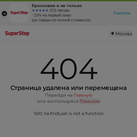
Кроссовки и не только
☆☆☆☆☆
★★★★★
(23) звезды
Скачать
- 15% на первый заказ
(на товары по полной стоимости)
Москва
404
Страница удалена или перемещена
Перейди на
Главную
или воспользуйся
Поиском
500: he.findLast is not a function