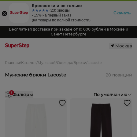
Кроссовки и не только
☆☆☆☆☆
★★★★★
(23) звезды
Скачать
- 15% на первый заказ
(на товары по полной стоимости)
Бесплатная доставка при заказе от 10 000 рублей в Москве и
Санкт Петербурге
Москва
Главная
/
Каталог
/
Мужской
/
Одежда
/
Брюки
/
Lacoste
Мужские брюки Lacoste
20 позиций
3
Фильтры
По умолчанию