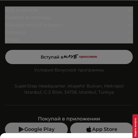
Всё о заказе
Сервис и помощь
Юридический раздел
Бренды
О нас
Вступай в
Условия бонусной программы
SuperStep Headquarter: Ataşehir Bulvarı, Metropol
İstanbul, C-2 Blok, 34758, İstanbul, Türkiye
Покупай в приложении
Google Play
App Store