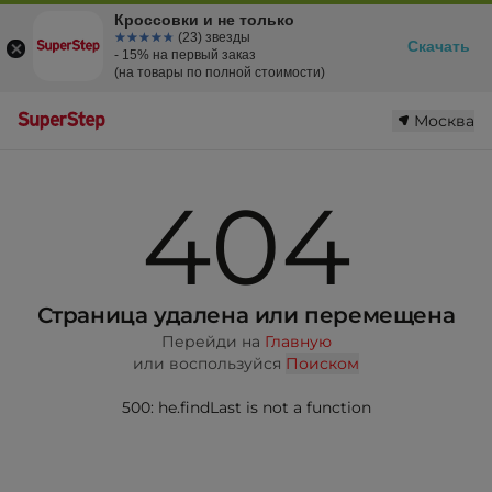
Кроссовки и не только
☆☆☆☆☆
★★★★★
(23) звезды
Скачать
- 15% на первый заказ
(на товары по полной стоимости)
Москва
404
Страница удалена или перемещена
Перейди на
Главную
или воспользуйся
Поиском
500: he.findLast is not a function