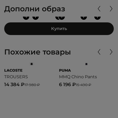
Дополни образ
+
+
+
+
+
+
Купить
Похожие товары
LACOSTE
PUMA
D
TROUSERS
MMQ Chino Pants
T
P
14 384 ₽
6 196 ₽
17 980 ₽
15 490 ₽
7