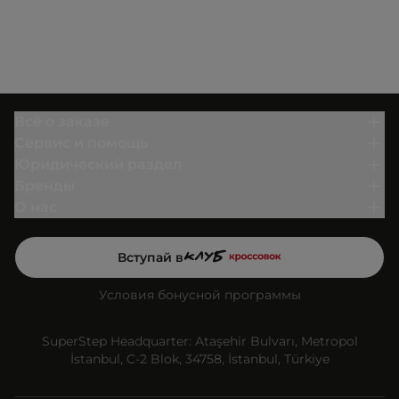
Всё о заказе
Сервис и помощь
Юридический раздел
Бренды
О нас
Вступай в
Условия бонусной программы
SuperStep Headquarter: Ataşehir Bulvarı, Metropol
İstanbul, C-2 Blok, 34758, İstanbul, Türkiye