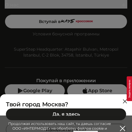
О нас
Вступай в
Условия бонусной программы
SuperStep Headquarter: Ataşehir Bulvarı, Metropol
İstanbul, C-2 Blok, 34758, İstanbul, Türkiye
Покупай в приложении
Google Play
App Store
Мы в социальных сетях
Твой город Москва?
Да, я здесь
Позвони нам
Продолжая использовать наш сайт, ты даешь согласие
+7 (499) 350-55-33
ООО «ИНТЕРМОДЕ» на обработку файлов cookie и
Изменить город