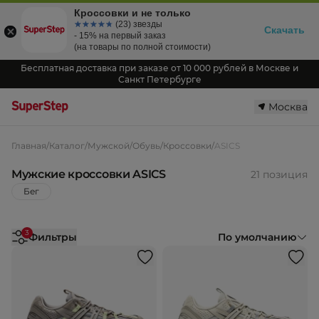
Кроссовки и не только
☆☆☆☆☆
★★★★★
(23) звезды
Скачать
- 15% на первый заказ
(на товары по полной стоимости)
Бесплатная доставка при заказе от 10 000 рублей в Москве и
Санкт Петербурге
Москва
Главная
/
Каталог
/
Мужской
/
Обувь
/
Кроссовки
/
ASICS
Мужские кроссовки ASICS
21 позиция
Бег
3
Фильтры
По умолчанию