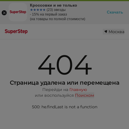
Кроссовки и не только
☆☆☆☆☆
★★★★★
(23) звезды
Скачать
- 15% на первый заказ
(на товары по полной стоимости)
Москва
404
Страница удалена или перемещена
Перейди на
Главную
или воспользуйся
Поиском
500: he.findLast is not a function