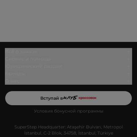
Всё о заказе
Сервис и помощь
Юридический раздел
Бренды
О нас
Вступай в
Условия бонусной программы
SuperStep Headquarter: Ataşehir Bulvarı, Metropol
İstanbul, C-2 Blok, 34758, İstanbul, Türkiye