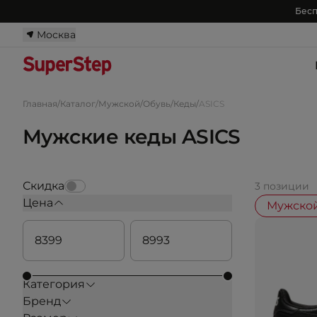
Бесп
Москва
Главная
/
Каталог
/
Мужской
/
Обувь
/
Кеды
/
ASICS
Мужские кеды ASICS
Скидка
3 позиции
Цена
Мужско
Категория
Бренд