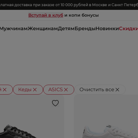
латная доставка при заказе от 10 000 рублей в Москве и Санкт Петер
Вступай в клуб
и копи бонусы
Мужчинам
Женщинам
Детям
Бренды
Новинки
Скидк
й
Кеды
ASICS
Очистить все