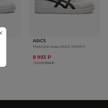
ASICS
AN S
Мужские кеды ASICS JAPAN S
8 993 ₽
-24%
11 990 ₽