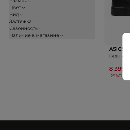
Размер
Цвет
Вид
Застежка
Сезонность
Наличие в магазине
ASICS
Кеды ASI
8 399 
-29%
11 99