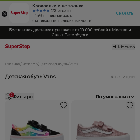
Кроссовки и не только
☆☆☆☆☆
★★★★★
(23) звезды
Скачать
- 15% на первый заказ
(на товары по полной стоимости)
Бесплатная доставка при заказе от 10 000 рублей в Москве и
Санкт Петербурге
Москва
Главная
/
Каталог
/
Детское
/
Обувь
/
Vans
Детская обувь Vans
4 позиции
3
Фильтры
По умолчанию