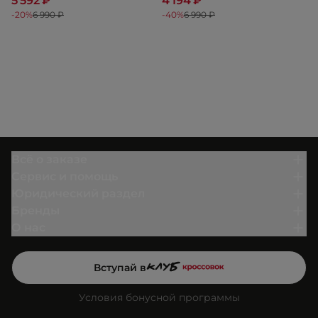
5 592 ₽
4 194 ₽
-20%
6 990 ₽
-40%
6 990 ₽
Всё о заказе
Сервис и помощь
Юридический раздел
Бренды
О нас
Вступай в
Условия бонусной программы