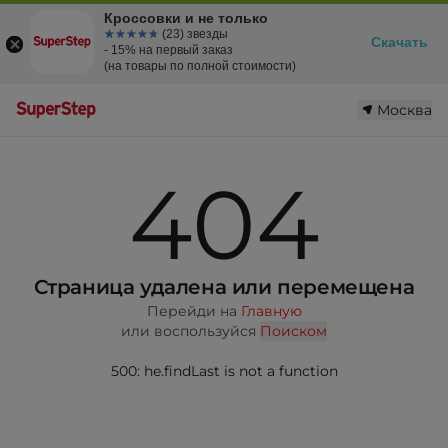
Кроссовки и не только
☆☆☆☆☆
★★★★★
(23) звезды
Скачать
- 15% на первый заказ
(на товары по полной стоимости)
Москва
404
Страница удалена или перемещена
Перейди на
Главную
или воспользуйся
Поиском
500: he.findLast is not a function