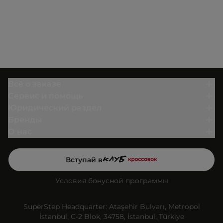
Всё о заказе
Сервис и помощь
Юридический раздел
Бренды
О нас
Вступай в
Условия бонусной программы
SuperStep Headquarter: Ataşehir Bulvarı, Metropol
İstanbul, C-2 Blok, 34758, İstanbul, Türkiye