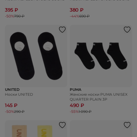
395 ₽
380 ₽
-50%
790 ₽
-44%
690 ₽
UNITED
PUMA
Носки UNITED
Женские носки PUMA UNISEX
QUARTER PLAIN 3P
145 ₽
490 ₽
-50%
290 ₽
-55%
1 090 ₽