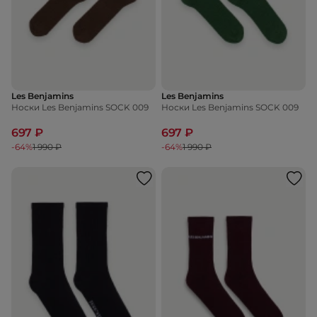
Les Benjamins
Les Benjamins
Носки Les Benjamins SOCK 009
Носки Les Benjamins SOCK 009
697 ₽
697 ₽
-64%
1 990 ₽
-64%
1 990 ₽