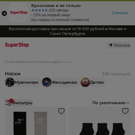
Кроссовки и не только
☆☆☆☆☆
★★★★★
(23) звезды
Скачать
- 15% на первый заказ
(на товары по полной стоимости)
Бесплатная доставка при заказе от 10 000 рублей в Москве и
Санкт Петербурге
Москва
Главная
/
Каталог
/
Аксессуары
/
Носки
Носки
338 позиций
Мужчинам
Женщинам
Детям
1
Фильтры
По умолчанию