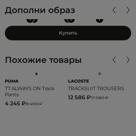
Дополни образ
+
+
+
+
+
Купить
Похожие товары
PUMA
LACOSTE
L
T7 ALWAYS ON Track
TRACKSUIT TROUSERS
T
Pants
12 586 ₽
1
17 980 ₽
4 245 ₽
8 490 ₽