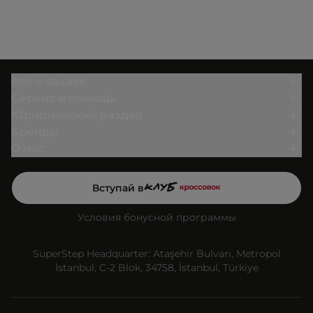
Всё о заказе
Сервис и помощь
Юридический раздел
Бренды
О нас
Вступай в
Условия бонусной программы
SuperStep Headquarter: Ataşehir Bulvarı, Metropol
İstanbul, C-2 Blok, 34758, İstanbul, Türkiye