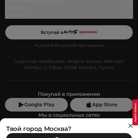
Юридический раздел
Бренды
О нас
Вступай в
Условия бонусной программы
SuperStep Headquarter: Ataşehir Bulvarı, Metropol
İstanbul, C-2 Blok, 34758, İstanbul, Türkiye
Покупай в приложении
Google Play
App Store
Мы в социальных сетях
Твой город Москва?
Позвони нам