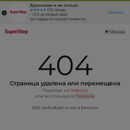
Кроссовки и не только
☆☆☆☆☆
★★★★★
(23) звезды
Скачать
- 15% на первый заказ
(на товары по полной стоимости)
Москва
404
Страница удалена или перемещена
Перейди на
Главную
или воспользуйся
Поиском
500: he.findLast is not a function