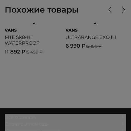
Похожие товары
VANS
VANS
P
MTE Sk8-Hi
ULTRARANGE EXO HI
P
WATERPROOF
6 990 ₽
6
12 190 ₽
11 892 ₽
15 490 ₽
Всё о заказе
Сервис и помощь