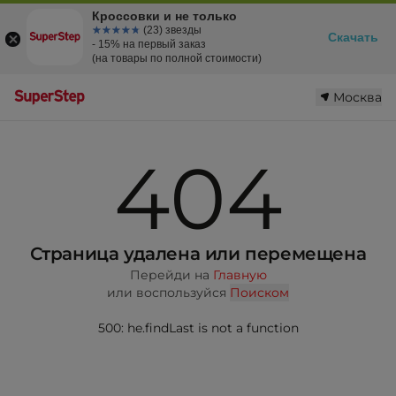
Кроссовки и не только
☆☆☆☆☆
★★★★★
(23) звезды
Скачать
- 15% на первый заказ
(на товары по полной стоимости)
Москва
404
Страница удалена или перемещена
Перейди на
Главную
или воспользуйся
Поиском
500: he.findLast is not a function