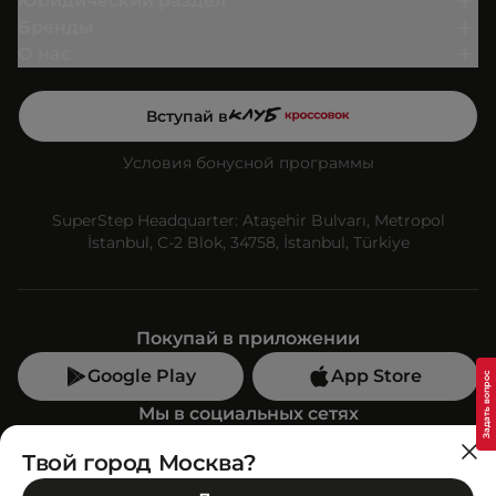
Юридический раздел
Бренды
О нас
Вступай в
Условия бонусной программы
SuperStep Headquarter: Ataşehir Bulvarı, Metropol
İstanbul, C-2 Blok, 34758, İstanbul, Türkiye
Покупай в приложении
Google Play
App Store
Мы в социальных сетях
Твой город Москва?
Позвони нам