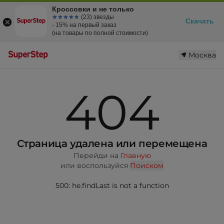
Кроссовки и не только
☆☆☆☆☆
★★★★★
(23) звезды
Скачать
- 15% на первый заказ
(на товары по полной стоимости)
Москва
404
Страница удалена или перемещена
Перейди на
Главную
или воспользуйся
Поиском
500: he.findLast is not a function