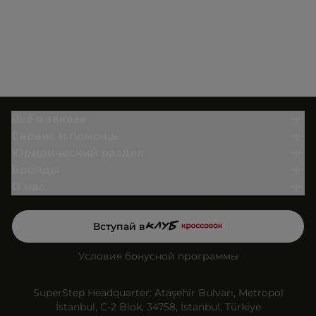
Всё о заказе
Сервис и помощь
Юридический раздел
Бренды
О нас
Вступай в
Условия бонусной программы
SuperStep Headquarter: Ataşehir Bulvarı, Metropol
İstanbul, C-2 Blok, 34758, İstanbul, Türkiye