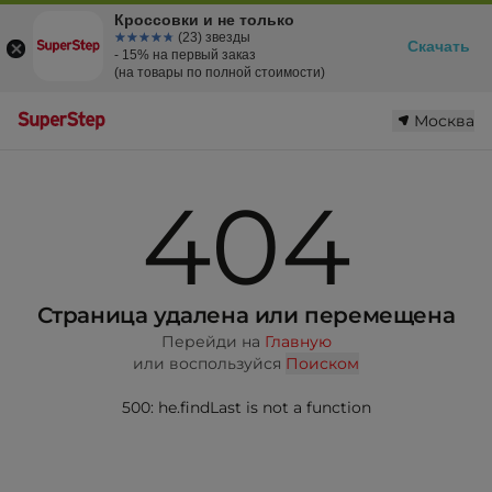
Кроссовки и не только
☆☆☆☆☆
★★★★★
(23) звезды
Скачать
- 15% на первый заказ
(на товары по полной стоимости)
Москва
404
Страница удалена или перемещена
Перейди на
Главную
или воспользуйся
Поиском
500: he.findLast is not a function