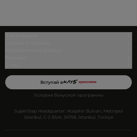
Всё о заказе
Сервис и помощь
Юридический раздел
Бренды
О нас
Вступай в
Условия бонусной программы
SuperStep Headquarter: Ataşehir Bulvarı, Metropol
İstanbul, C-2 Blok, 34758, İstanbul, Türkiye