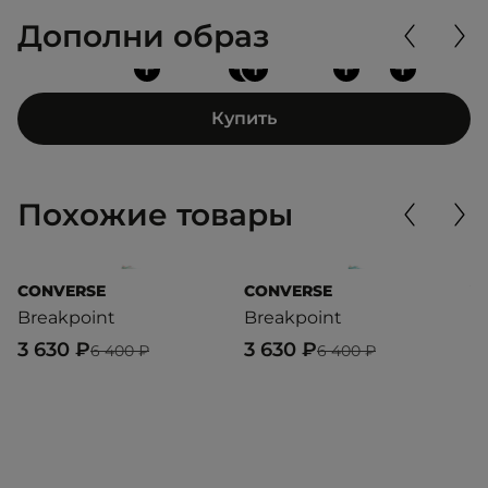
Дополни образ
+
+
+
+
+
Купить
Похожие товары
CONVERSE
CONVERSE
V
Breakpoint
Breakpoint
A
C
3 630 ₽
3 630 ₽
6 400 ₽
6 400 ₽
4