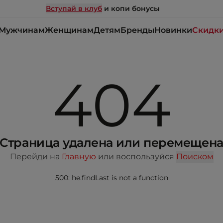
Вступай в клуб
и копи бонусы
Мужчинам
Женщинам
Детям
Бренды
Новинки
Скидк
404
Страница удалена или перемещен
Перейди на
Главную
или воспользуйся
Поиском
500: he.findLast is not a function