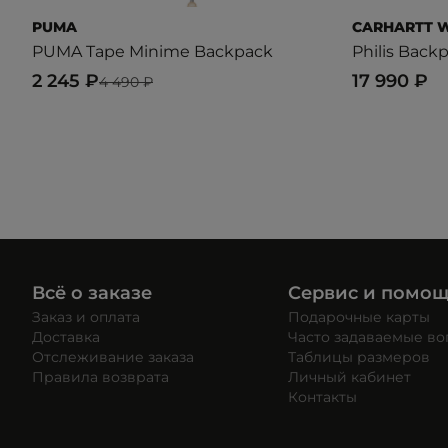
PUMA
CARHARTT 
PUMA Tape Minime Backpack
Philis Back
2 245 ₽
17 990 ₽
4 490 ₽
Всё о заказе
Сервис и помо
Заказ и оплата
Подарочные карты
Доставка
Часто задаваемые в
Отслеживание заказа
Таблицы размеров
Правила возврата
Личный кабинет
Контакты