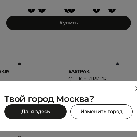
+
+
+
+
+
+
Купить
SKIN
EASTPAK
OFFICE ZIPPL'R
3 845 ₽
90 ₽
6 990 ₽
Твой город Москва?
Да, я здесь
Изменить город