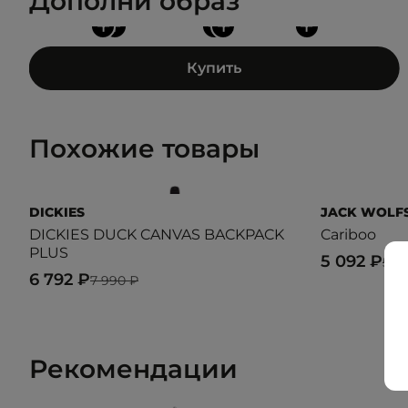
Дополни образ
+
+
+
+
+
Купить
Похожие товары
DICKIES
JACK WOLF
DICKIES DUCK CANVAS BACKPACK
Cariboo
PLUS
5 092 ₽
5 9
6 792 ₽
7 990 ₽
Рекомендации