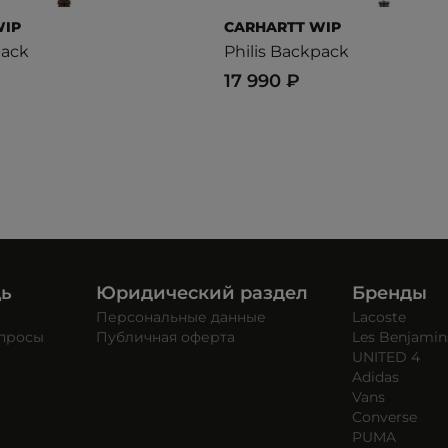
WIP
CARHARTT WIP
pack
Philis Backpack
17 990 ₽
щь
Юридический раздел
Бренды
Персональные данные
Lacoste
опросы
Публичная оферта
Les Benjamin
UNITED 4
Adidas
Vans
Converse
PUMA