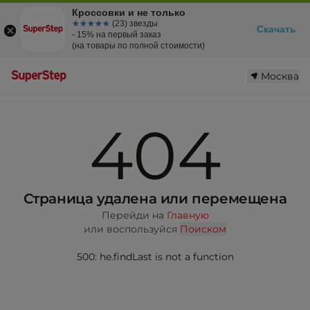
Кроссовки и не только
☆☆☆☆☆
★★★★★
(23) звезды
Скачать
- 15% на первый заказ
(на товары по полной стоимости)
Москва
404
Страница удалена или перемещена
Перейди на
Главную
или воспользуйся
Поиском
500: he.findLast is not a function