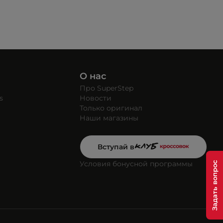
О нас
Про SuperStep
s
Новости
Только оригинал
Наши магазины
Вступай в
Условия бонусной программы