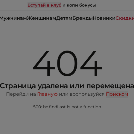
Вступай в клуб
и копи бонусы
Мужчинам
Женщинам
Детям
Бренды
Новинки
Скидк
404
Страница удалена или перемещен
Перейди на
Главную
или воспользуйся
Поиском
500: he.findLast is not a function