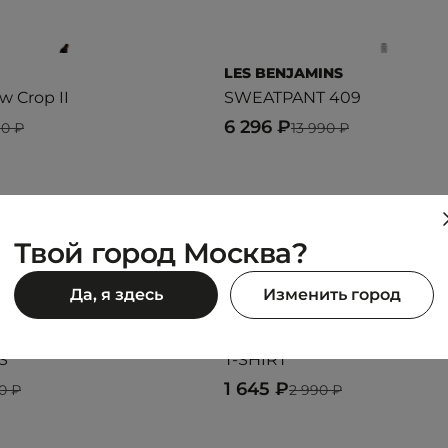
LES BENJAMINS
w Crop II
SWEATPANT 409
6 296 ₽
90 ₽
13 990 ₽
Предыдущий образ
Следующий образ
Твой город Москва?
Да, я здесь
Изменить город
UNITED 4
S
T-SHIRT
1 645 ₽
0 ₽
2 990 ₽