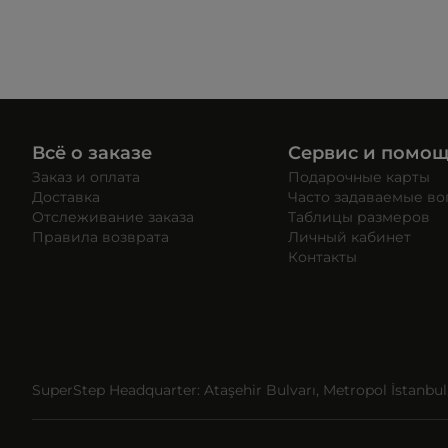
Всё о заказе
Сервис и помо
Заказ и оплата
Подарочные карты
Доставка
Часто задаваемые в
Отслеживание заказа
Таблицы размеров
Правила возврата
Личный кабинет
Контакты
SuperStep Headquarter: Ataşehir Bulvarı, Metropol İstanbul, 