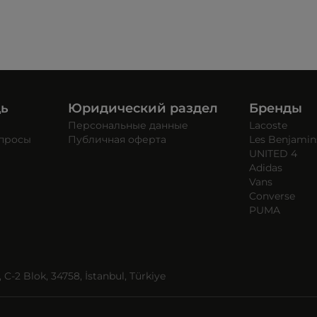
щь
Юридический раздел
Бренды
Персональные данные
Lacoste
опросы
Публичная оферта
Les Benjamin
UNITED 4
Adidas
Vans
Converse
PUMA
C-2 Blok, 34758, İstanbul, Türkiye