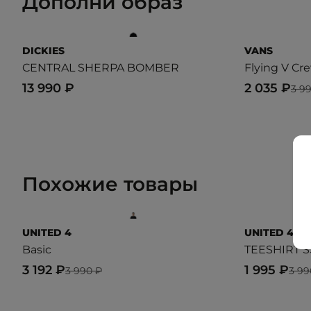
Дополни образ
DICKIES
VANS
CENTRAL SHERPA BOMBER
Flying V Cre
13 990 ₽
2 035 ₽
3 9
Похожие товары
UNITED 4
UNITED 4
Basic
TEESHIRT S
3 192 ₽
1 995 ₽
3 990 ₽
3 99