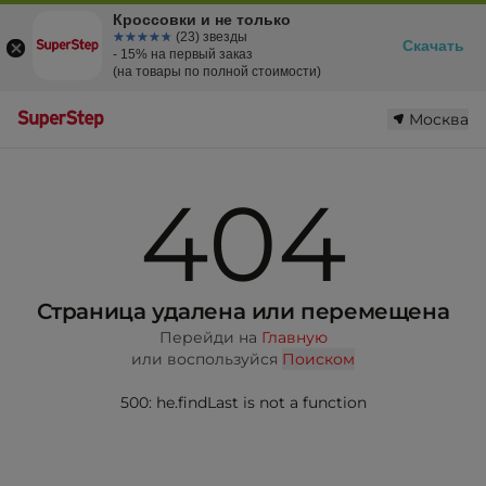
Кроссовки и не только
☆☆☆☆☆
★★★★★
(23) звезды
Скачать
- 15% на первый заказ
(на товары по полной стоимости)
Москва
404
Страница удалена или перемещена
Перейди на
Главную
или воспользуйся
Поиском
500: he.findLast is not a function