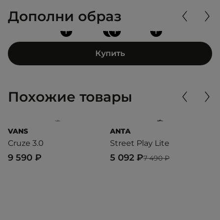
Дополни образ
+
+
+
+
Купить
Похожие товары
VANS
ANTA
V
Cruze 3.0
Street Play Lite
S
9 590 ₽
5 092 ₽
7
7 490 ₽