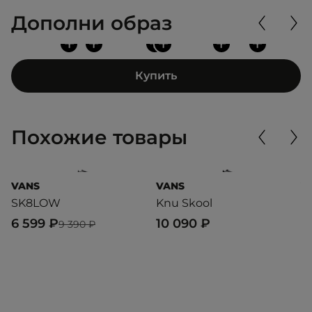
Дополни образ
+
+
+
+
+
+
Купить
Похожие товары
VANS
VANS
V
SK8LOW
Knu Skool
O
6 599 ₽
10 090 ₽
6
9 390 ₽