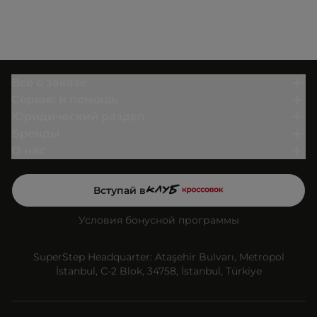
Всё о заказе
Сервис и помощь
Юридический раздел
Бренды
О нас
Вступай в
Условия бонусной программы
SuperStep Headquarter: Ataşehir Bulvarı, Metropol
İstanbul, C-2 Blok, 34758, İstanbul, Türkiye