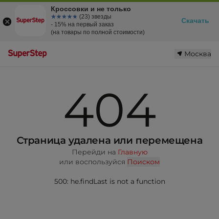
Кроссовки и не только
☆☆☆☆☆
★★★★★
(23) звезды
Скачать
- 15% на первый заказ
(на товары по полной стоимости)
Москва
404
Страница удалена или перемещена
Перейди на
Главную
или воспользуйся
Поиском
500: he.findLast is not a function