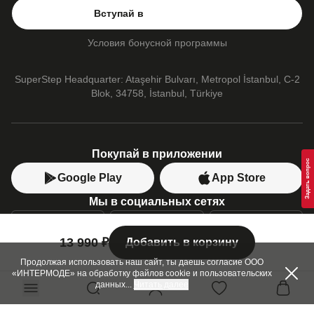
Adidas
Только оригинал
Вступай в
Vans
Наши магазины
Converse
Условия бонусной программы
PUMA
SuperStep Headquarter: Ataşehir Bulvarı, Metropol İstanbul, C-2
Blok, 34758, İstanbul, Türkiye
Покупай в приложении
Google Play
App Store
Мы в социальных сетях
13 990 ₽
Добавить в корзину
Позвони нам
+7 (499) 350-55-33
Продолжая использовать наш сайт, ты даешь согласие ООО
«ИНТЕРМОДЕ» на обработку файлов cookie и пользовательских
C 10:00 до 19:00
данных
...
Читать далее
SuperStep-бот