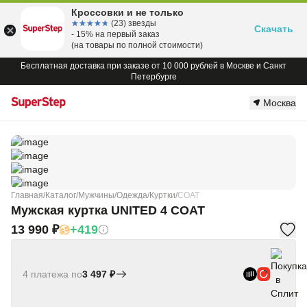
Кроссовки и не только
☆☆☆☆☆
★★★★★
(23) звезды
Скачать
- 15% на первый заказ
(на товары по полной стоимости)
Бесплатная доставка при заказе от 10 000 рублей в Москве и Санкт
Петербурге
Москва
Главная
/
Каталог
/
Мужчины
/
Одежда
/
Куртки
/
COAT
Мужская куртка UNITED 4 COAT
13 990 ₽
+419
4 платежа по
3 497 ₽