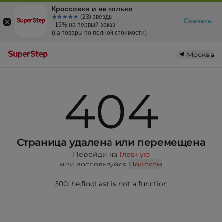
Кроссовки и не только
☆☆☆☆☆
★★★★★
(23) звезды
Скачать
- 15% на первый заказ
(на товары по полной стоимости)
Москва
404
Страница удалена или перемещена
Перейди на
Главную
или воспользуйся
Поиском
500: he.findLast is not a function