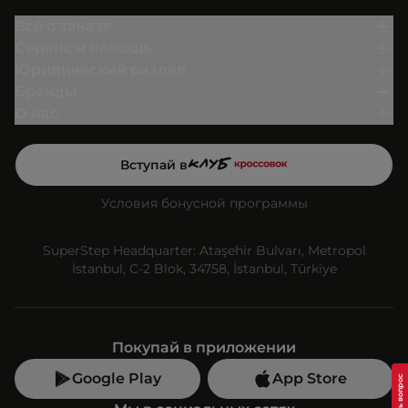
Всё о заказе
Сервис и помощь
Юридический раздел
Бренды
О нас
Вступай в
Условия бонусной программы
SuperStep Headquarter: Ataşehir Bulvarı, Metropol
İstanbul, C-2 Blok, 34758, İstanbul, Türkiye
Покупай в приложении
Google Play
App Store