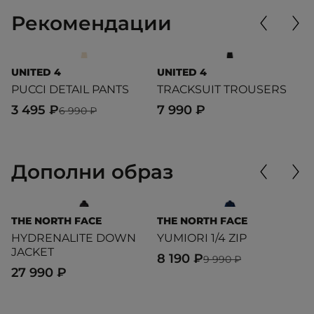
Рекомендации
UNITED 4
UNITED 4
U
PUCCI DETAIL PANTS
TRACKSUIT TROUSERS
T
3 495 ₽
7 990 ₽
4
6 990 ₽
Дополни образ
THE NORTH FACE
THE NORTH FACE
L
HYDRENALITE DOWN
YUMIORI 1/4 ZIP
T
JACKET
8 190 ₽
6
9 990 ₽
27 990 ₽