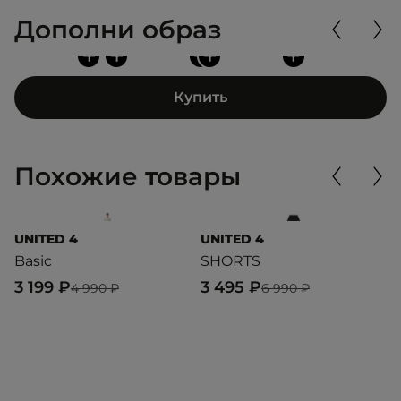
Дополни образ
+
+
+
+
+
Купить
Похожие товары
UNITED 4
UNITED 4
P
Basic
SHORTS
T
3 199 ₽
3 495 ₽
2
4 990 ₽
6 990 ₽