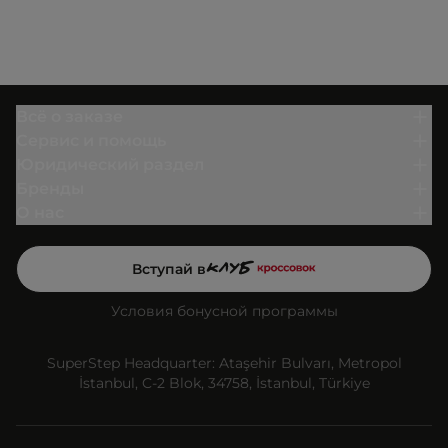
Всё о заказе
Сервис и помощь
Юридический раздел
Бренды
О нас
Вступай в
Условия бонусной программы
SuperStep Headquarter: Ataşehir Bulvarı, Metropol
İstanbul, C-2 Blok, 34758, İstanbul, Türkiye