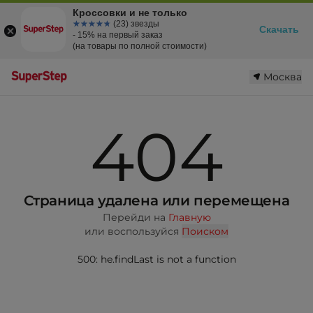
Кроссовки и не только
☆☆☆☆☆
★★★★★
(23) звезды
Скачать
- 15% на первый заказ
(на товары по полной стоимости)
Москва
404
Страница удалена или перемещена
Перейди на
Главную
или воспользуйся
Поиском
500: he.findLast is not a function