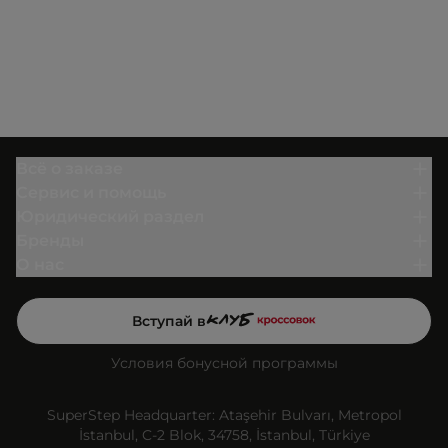
Всё о заказе
Сервис и помощь
Юридический раздел
Бренды
О нас
Вступай в
Условия бонусной программы
SuperStep Headquarter: Ataşehir Bulvarı, Metropol
İstanbul, C-2 Blok, 34758, İstanbul, Türkiye