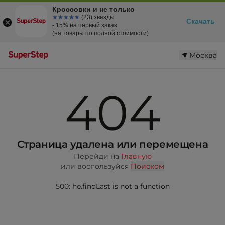
Кроссовки и не только
☆☆☆☆☆
★★★★★
(23) звезды
Скачать
- 15% на первый заказ
(на товары по полной стоимости)
Москва
404
Страница удалена или перемещена
Перейди на
Главную
или воспользуйся
Поиском
500: he.findLast is not a function