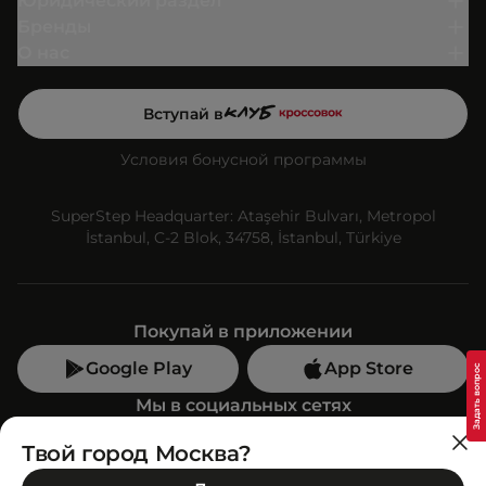
Юридический раздел
Бренды
О нас
Вступай в
Условия бонусной программы
SuperStep Headquarter: Ataşehir Bulvarı, Metropol
İstanbul, C-2 Blok, 34758, İstanbul, Türkiye
Покупай в приложении
Google Play
App Store
Мы в социальных сетях
Твой город Москва?
Позвони нам