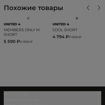
Похожие товары
UNITED 4
UNITED 4
U
MEMBERS ONLY M
COOL SHORT
E
SHORT
4 794 ₽
4
7 990 ₽
5 590 ₽
6 990 ₽
Всё о заказе
Сервис и помощь