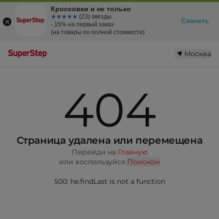
Кроссовки и не только
☆☆☆☆☆
★★★★★
(23) звезды
Скачать
- 15% на первый заказ
(на товары по полной стоимости)
Москва
404
Страница удалена или перемещена
Перейди на
Главную
или воспользуйся
Поиском
500: he.findLast is not a function