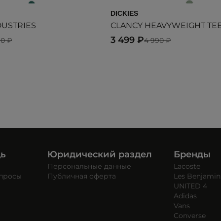
DICKIES
DUSTRIES
CLANCY HEAVYWEIGHT TEE
3 499 ₽
90 ₽
4 990 ₽
щь
Юридический раздел
Бренды
Персональные данные
Lacoste
опросы
Публичная оферта
Les Benjamin
UNITED 4
Adidas
Vans
Converse