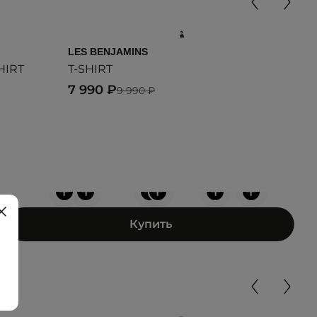
LES BENJAMINS
VAN
HIRT
T-SHIRT
MN 
7 990 ₽
1 6
9 990 ₽
+
+
+
+
+
+
Купить