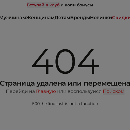
Вступай в клуб
и копи бонусы
Мужчинам
Женщинам
Детям
Бренды
Новинки
Скидк
404
Страница удалена или перемещен
Перейди на
Главную
или воспользуйся
Поиском
500: he.findLast is not a function