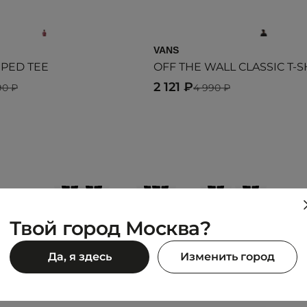
VANS
IPED TEE
OFF THE WALL CLASSIC T-S
2 121 ₽
90 ₽
4 990 ₽
+
+
+
+
+
+
Купить
Твой город Москва?
Да, я здесь
Изменить город