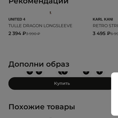
Рекомендации
UNITED 4
KARL KANI
TULLE DRAGON LONGSLEEVE
RETRO STR
2 394 ₽
3 495 ₽
3 990 ₽
6 9
Дополни образ
+
+
+
+
+
+
Купить
Похожие товары