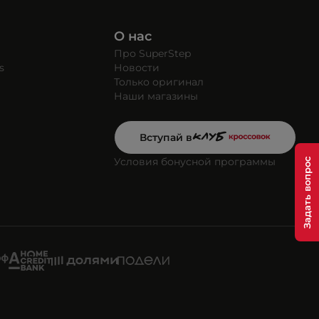
О нас
Про SuperStep
s
Новости
Только оригинал
Наши магазины
Вступай в
Условия бонусной программы