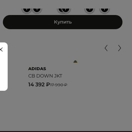
+
+
+
+
+
+
Купить
ADIDAS
ADI
et
CB DOWN JKT
CB 
14 392 ₽
14 
17 990 ₽