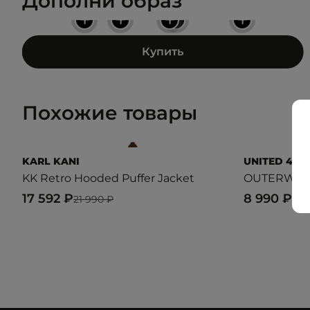
Дополни образ
+
+
+
+
+
Купить
Похожие товары
KARL KANI
UNITED 4
KK Retro Hooded Puffer Jacket
OUTERWE
17 592 ₽
8 990 ₽
21 990 ₽
14 