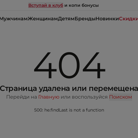
Вступай в клуб
и копи бонусы
Мужчинам
Женщинам
Детям
Бренды
Новинки
Скидк
404
Страница удалена или перемещен
Перейди на
Главную
или воспользуйся
Поиском
500: he.findLast is not a function