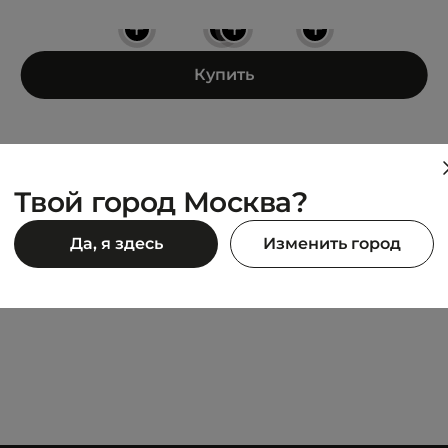
+
+
+
+
Купить
Твой город Москва?
ANTA
Да, я здесь
Изменить город
AR
Group PurchaseDown Jack
5 605 ₽
990 ₽
10 990 ₽