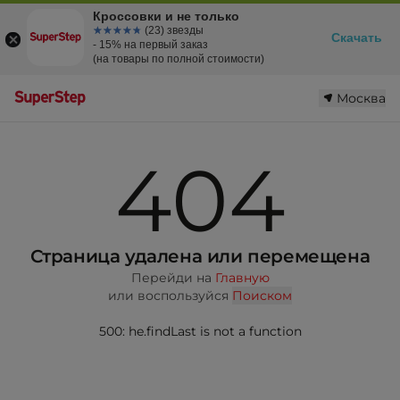
Кроссовки и не только
☆☆☆☆☆
★★★★★
(23) звезды
Скачать
- 15% на первый заказ
(на товары по полной стоимости)
Москва
404
Страница удалена или перемещена
Перейди на
Главную
или воспользуйся
Поиском
500: he.findLast is not a function