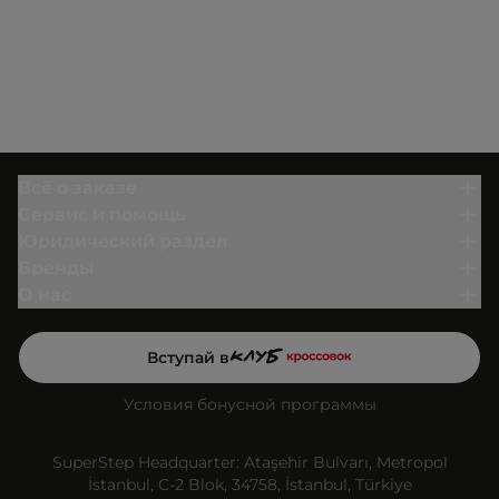
Всё о заказе
Сервис и помощь
Юридический раздел
Бренды
О нас
Вступай в
Условия бонусной программы
SuperStep Headquarter: Ataşehir Bulvarı, Metropol
İstanbul, C-2 Blok, 34758, İstanbul, Türkiye