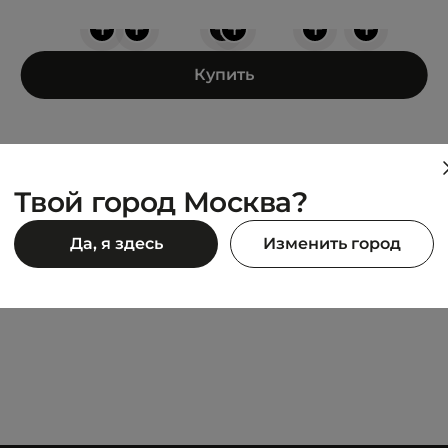
+
+
+
+
+
+
Купить
Твой город Москва?
UNITED 4
Да, я здесь
Изменить город
SOCKS
1 182 ₽
1 390 ₽