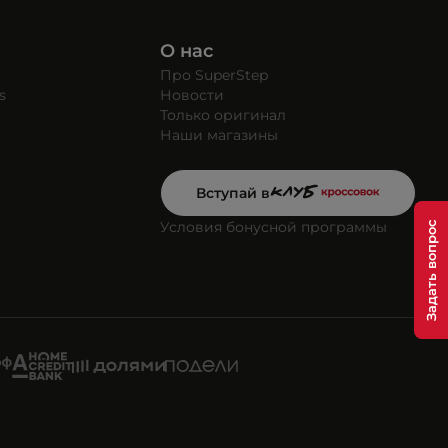
О нас
Про SuperStep
s
Новости
Только оригинал
Наши магазины
Вступай в
Условия бонусной программы