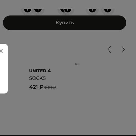
+
+
+
+
+
+
Купить
UNITED 4
UNI
SOCKS
UNI
421 ₽
899
990 ₽