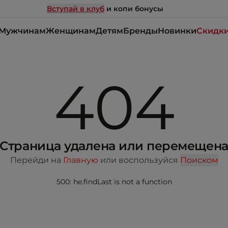
Вступай в клуб
и копи бонусы
Мужчинам
Женщинам
Детям
Бренды
Новинки
Скидк
404
Страница удалена или перемещен
Перейди на
Главную
или воспользуйся
Поиском
500: he.findLast is not a function