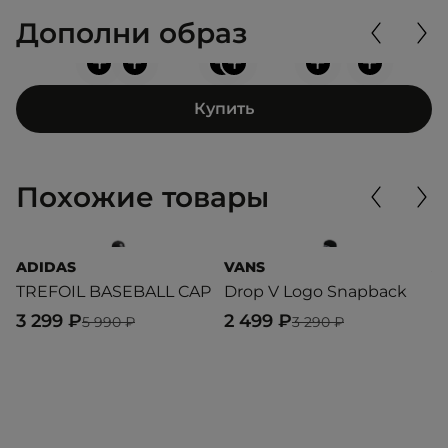
Дополни образ
+
+
+
+
+
+
Купить
Похожие товары
ADIDAS
VANS
A
TREFOIL BASEBALL CAP
Drop V Logo Snapback
B
3 299 ₽
2 499 ₽
2
5 990 ₽
3 290 ₽