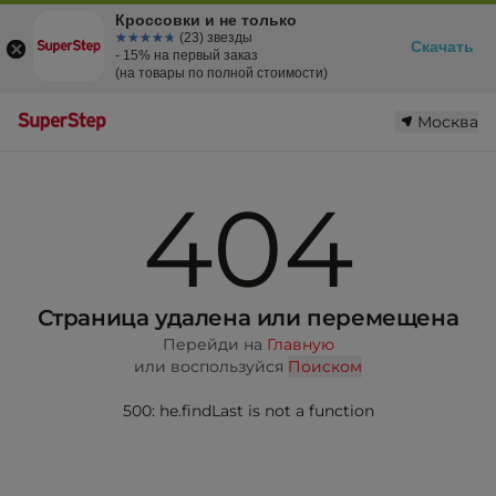
Кроссовки и не только
☆☆☆☆☆
★★★★★
(23) звезды
Скачать
- 15% на первый заказ
(на товары по полной стоимости)
Москва
404
Страница удалена или перемещена
Перейди на
Главную
или воспользуйся
Поиском
500: he.findLast is not a function