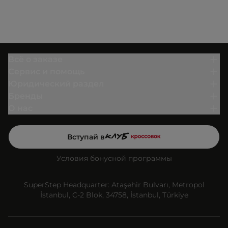
Всё о заказе
Сервис и помощь
Юридический раздел
Бренды
О нас
Вступай в
Условия бонусной программы
SuperStep Headquarter: Ataşehir Bulvarı, Metropol
İstanbul, C-2 Blok, 34758, İstanbul, Türkiye