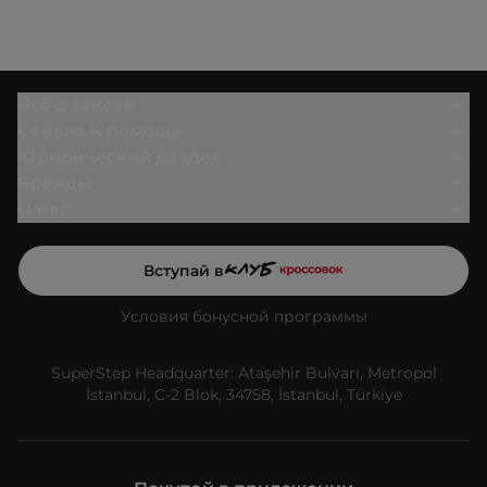
Всё о заказе
Сервис и помощь
Юридический раздел
Бренды
О нас
Вступай в
Условия бонусной программы
SuperStep Headquarter: Ataşehir Bulvarı, Metropol
İstanbul, C-2 Blok, 34758, İstanbul, Türkiye