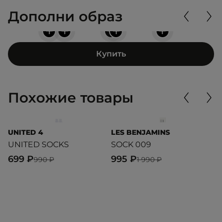
Дополни образ
+
+
+
+
+
Купить
Похожие товары
UNITED 4
LES BENJAMINS
U
UNITED SOCKS
SOCK 009
S
699 ₽
995 ₽
3
990 ₽
1 990 ₽