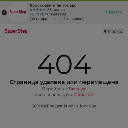
Кроссовки и не только
☆☆☆☆☆
★★★★★
(23) звезды
Скачать
- 15% на первый заказ
(на товары по полной стоимости)
Москва
404
Страница удалена или перемещена
Перейди на
Главную
или воспользуйся
Поиском
500: he.findLast is not a function