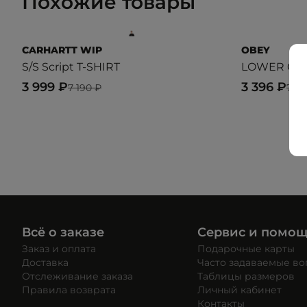
Похожие товары
CARHARTT WIP
OBEY
S/S Script T-SHIRT
LOWER CAS
3 999 ₽
3 396 ₽
7 190 ₽
7 9
Всё о заказе
Сервис и помо
Заказ и оплата
Подарочные карты
Доставка
Часто задаваемые в
Отслеживание заказа
Таблицы размеров
Правила возврата
Личный кабинет
Контакты