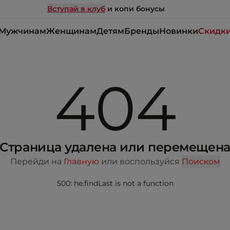
Вступай в клуб
и копи бонусы
Мужчинам
Женщинам
Детям
Бренды
Новинки
Скидк
404
Страница удалена или перемещен
Перейди на
Главную
или воспользуйся
Поиском
500: he.findLast is not a function